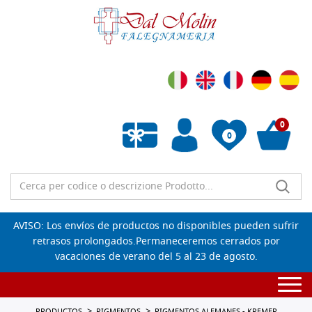
0
0
Lista de deseos vacía
AVISO: Los envíos de productos no disponibles pueden sufrir
retrasos prolongados.Permaneceremos cerrados por
vacaciones de verano del 5 al 23 de agosto.
Togg
navi