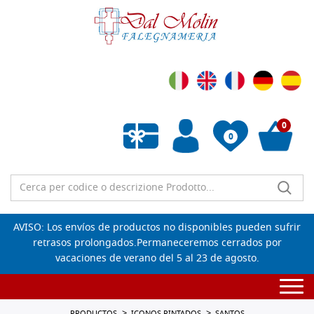
0
0
Lista de deseos vacía
AVISO: Los envíos de productos no disponibles pueden sufrir
retrasos prolongados.Permaneceremos cerrados por
vacaciones de verano del 5 al 23 de agosto.
Togg
navi