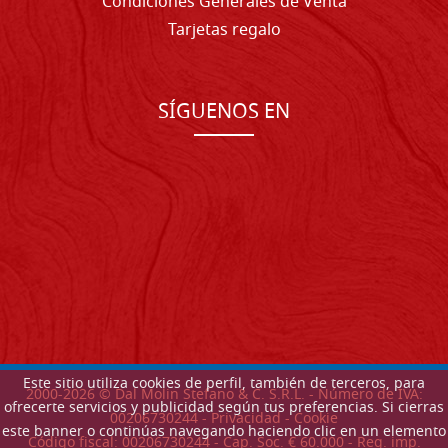
Condiciones Generales de Venta
Tarjetas regalo
SÍGUENOS EN
Este sitio utiliza cookies de perfil, también de terceros, para
2000-
2026
© Dal Molin Stefano & C. S.R.L. - Número de IVA:
ofrecerte servicios y publicidad según tus preferencias. Si cierras
00206730244 -
Privacidad
-
Cookie
este banner o continúas navegando haciendo clic en un elemento
Código fiscal: 00206730244 - Cap. Soc. € 60.000 - Reg. imp.