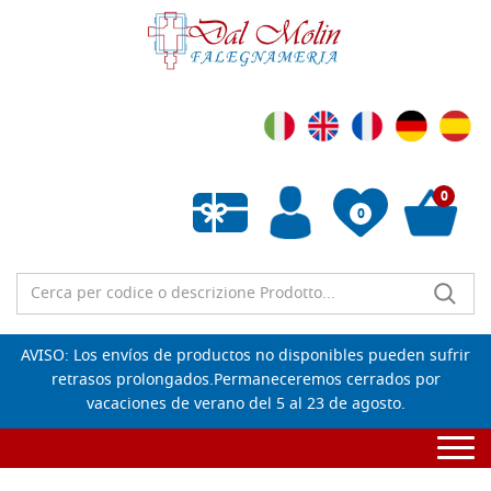
0
0
Wishlist vuota
AVISO: Los envíos de productos no disponibles pueden sufrir
retrasos prolongados.Permaneceremos cerrados por
vacaciones de verano del 5 al 23 de agosto.
Togg
navi