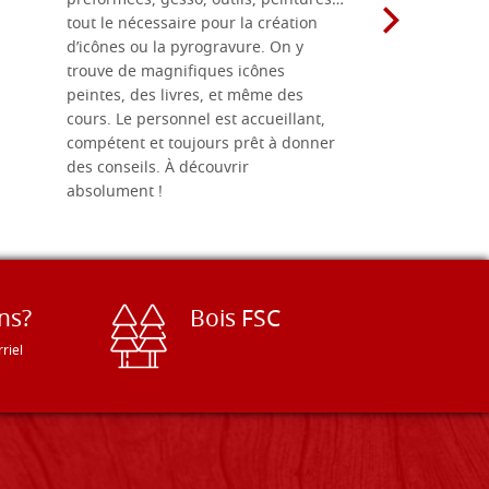
préformées, gesso, outils, peintures…
achalandée
tout le nécessaire pour la création
rapport qu
d’icônes ou la pyrogravure. On y
dans une 
trouve de magnifiques icônes
dimensions
peintes, des livres, et même des
soigneusem
cours. Le personnel est accueillant,
dans les dé
compétent et toujours prêt à donner
des conseils. À découvrir
absolument !
ns?
Bois FSC
riel