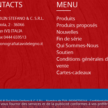
TACTS
MENU
Produits
LIN STEFANO & C. S.R.L.
iola, 2 - 36066
Produits proposés
o (VI) ITALIA
Nouvelles
Fax 0444 659513
Fin de série
onografiatavolelegno.it
Qui Sommes-Nous
Soutien
Conditions générales 
vente
Cartes-cadeaux
26
© Dal Molin Stefano & C. S.R.L. - Numéro de TVA: 00206730244 -
Confidentialit
ur vous fournir des services et de la publicité conformes à vos préf
. Soc. € 60.000 - Reg. imp. VI: 114340 - Nr. REA 00206730244 - Créativité et d