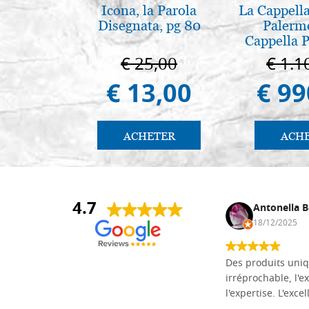
Icona, la Parola
La Cappella
Disegnata, pg 80
Palerm
Cappella P
Pal
€ 25,00
€ 1.1
€ 13,00
€ 99
ACHETER
ACH
4.7
Daniel Vandewalle
Antonella B
27/07/2017
18/12/2025
société fiable et correcte. Très bon
Des produits uniq
matériel.
irréprochable, l'ex
l'expertise. L'exce