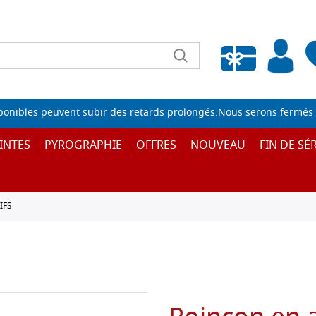
Liste de souhaits vide
sponibles peuvent subir des retards prolongés.Nous serons fermés 
INTES
PYROGRAPHIE
OFFRES
NOUVEAU
FIN DE SÉR
IFS