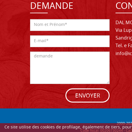
DEMANDE
CON
DAL MO
Via Lup
Sandrig
Tel. e 
info@ic
ENVOYER
2000-
20
Ce site utilise des cookies de profilage, également de tiers, po
Code fiscal: 00206730244 - Cap