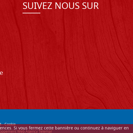
SUIVEZ NOUS SUR
de
é
-
Cookie
érences. Si vous fermez cette bannière ou continuez à naviguer en
éveloppement Web Agency Telemar