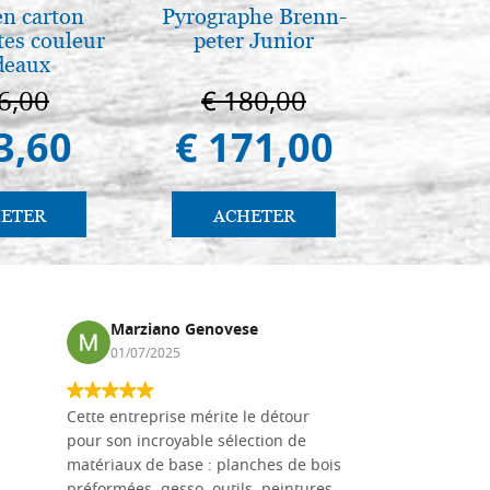
en carton
Pyrographe Brenn-
Arte b
es couleur
peter Junior
postbi
deaux
Venezi
6,00
€ 180,00
€ 
3,60
€ 171,00
€ 
ETER
ACHETER
AC
Marziano Genovese
Anna
01/07/2025
17/02
Cette entreprise mérite le détour
Les planche
pour son incroyable sélection de
achetées e
matériaux de base : planches de bois
une menuis