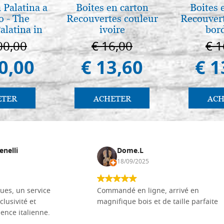
 Palatina a
Boites en carton
Boites 
o - The
Recouvertes couleur
Recouvert
alatina in
ivoire
bor
ermo
00,00
€ 16,00
€ 1
0,00
€ 13,60
€ 1
ETER
ACHETER
ACH
enelli
Dome.L
18/09/2025
ues, un service
Commandé en ligne, arrivé en
clusivité et
magnifique bois et de taille parfaite
llence italienne.