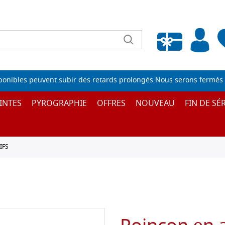
Liste de souhaits vide
sponibles peuvent subir des retards prolongés.Nous serons fermés 
INTES
PYROGRAPHIE
OFFRES
NOUVEAU
FIN DE SÉR
IFS