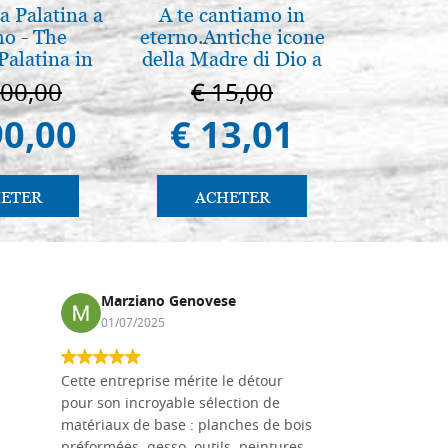
a Palatina a
A te cantiamo in
Mère d
o - The
eterno.Antiche icone
Novgoro
Palatina in
della Madre di Dio a
25
ermo
Vladimir e Suzdal
100,00
€ 15,00
€ 4
(libro-cal. 2019))
90,00
€ 13,01
€ 4
ETER
ACHETER
AC
Marziano Genovese
Anna
01/07/2025
17/02
Cette entreprise mérite le détour
Les planche
pour son incroyable sélection de
achetées e
matériaux de base : planches de bois
une menuis