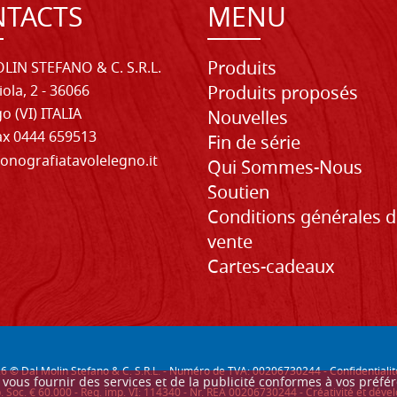
TACTS
MENU
Produits
LIN STEFANO & C. S.R.L.
iola, 2 - 36066
Produits proposés
o (VI) ITALIA
Nouvelles
Fax 0444 659513
Fin de série
onografiatavolelegno.it
Qui Sommes-Nous
Soutien
Conditions générales 
vente
Cartes-cadeaux
26
© Dal Molin Stefano & C. S.R.L. - Numéro de TVA: 00206730244 -
Confidentialit
ur vous fournir des services et de la publicité conformes à vos préf
. Soc. € 60.000 - Reg. imp. VI: 114340 - Nr. REA 00206730244 - Créativité et d