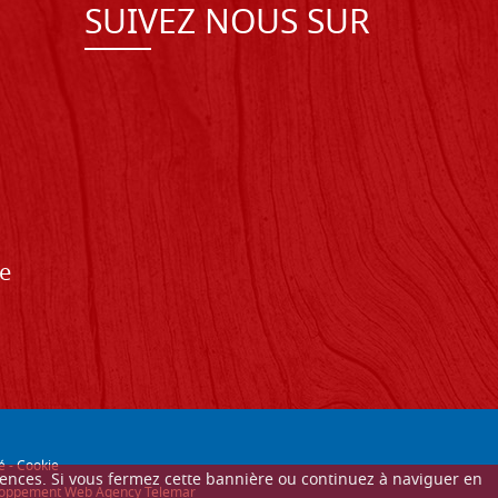
SUIVEZ NOUS SUR
de
é
-
Cookie
érences. Si vous fermez cette bannière ou continuez à naviguer en
éveloppement Web Agency Telemar