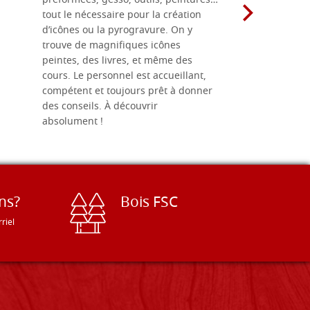
préformées, gesso, outils, peintures…
achalandée
tout le nécessaire pour la création
rapport qu
d’icônes ou la pyrogravure. On y
dans une 
trouve de magnifiques icônes
dimensions
peintes, des livres, et même des
soigneusem
cours. Le personnel est accueillant,
dans les dé
compétent et toujours prêt à donner
des conseils. À découvrir
absolument !
ns?
Bois FSC
riel