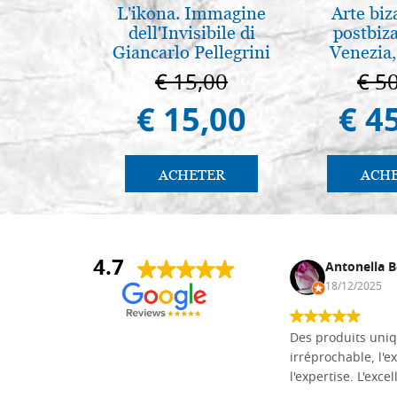
L'ikona. Immagine
Arte biz
dell'Invisibile di
postbiz
Giancarlo Pellegrini
Venezia,
€ 15,00
€ 5
€ 15,00
€ 4
ACHETER
ACH
4.7
Daniel Vandewalle
Antonella B
27/07/2017
18/12/2025
société fiable et correcte. Très bon
Des produits uniq
matériel.
irréprochable, l'ex
l'expertise. L'exce