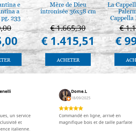
antina e
Mère de Dieu
La Cappell
antina a
intronisée 36x58 cm
Palerm
 pg. 233
Cappella 
Pal
0,00
€ 1.665,30
€ 1.
5,00
€ 1.415,51
€ 9
ETER
ACHETER
ACH
enelli
Dome.L
18/09/2025
ues, un service
Commandé en ligne, arrivé en
clusivité et
magnifique bois et de taille parfaite
llence italienne.