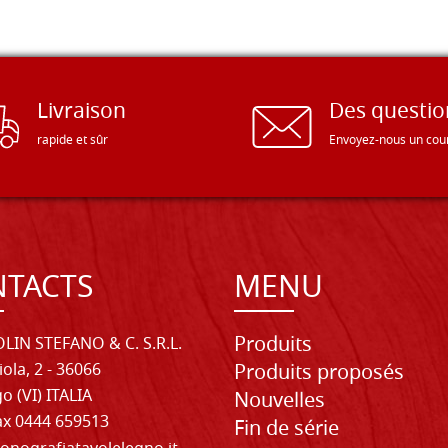
Livraison
Des questio
rapide et sûr
Envoyez-nous un cour
TACTS
MENU
Produits
LIN STEFANO & C. S.R.L.
iola, 2 - 36066
Produits proposés
o (VI) ITALIA
Nouvelles
Fax 0444 659513
Fin de série