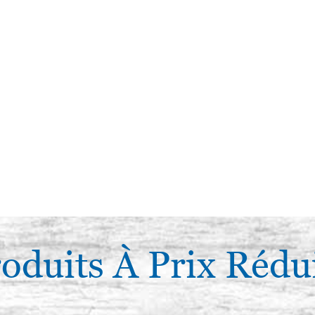
oduits À Prix Rédu