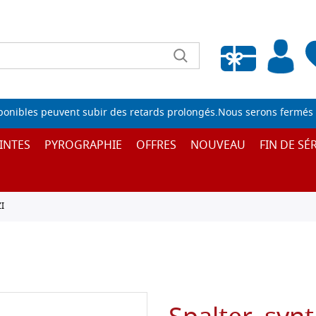
Liste de souhaits vide
sponibles peuvent subir des retards prolongés.Nous serons fermés 
INTES
PYROGRAPHIE
OFFRES
NOUVEAU
FIN DE SÉR
I