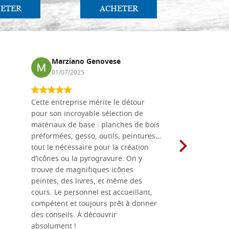
ETER
ACHETER
AC
Marziano Genovese
Anna
01/07/2025
17/02
Cette entreprise mérite le détour
Les planche
pour son incroyable sélection de
achetées e
matériaux de base : planches de bois
une menuis
préformées, gesso, outils, peintures…
achalandée
tout le nécessaire pour la création
rapport qu
d’icônes ou la pyrogravure. On y
dans une 
trouve de magnifiques icônes
dimensions
peintes, des livres, et même des
soigneusem
cours. Le personnel est accueillant,
dans les dé
compétent et toujours prêt à donner
des conseils. À découvrir
absolument !