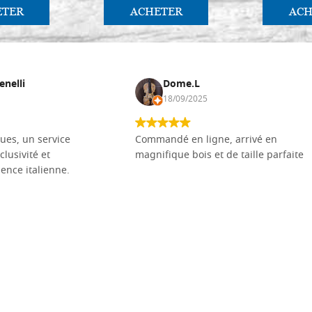
ETER
ACHETER
ACH
enelli
Dome.L
18/09/2025
ues, un service
Commandé en ligne, arrivé en
clusivité et
magnifique bois et de taille parfaite
llence italienne.