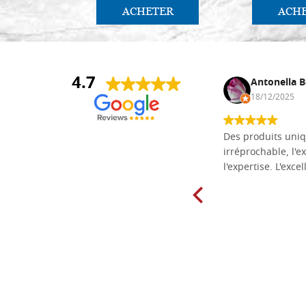
ACHETER
ACH
4.7
Daniel Vandewalle
Antonella B
27/07/2017
18/12/2025
société fiable et correcte. Très bon
Des produits uniq
matériel.
irréprochable, l'ex
l'expertise. L'exce