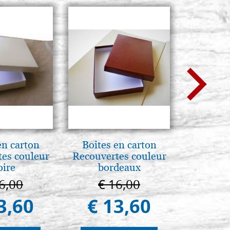
en carton
Boites en carton
Arte b
es couleur
Recouvertes couleur
postbi
oire
bordeaux
Venezi
6,00
€ 16,00
€ 
3,60
€ 13,60
€ 