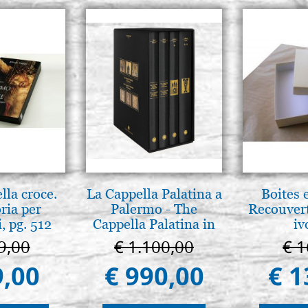
lla croce.
La Cappella Palatina a
Boites 
ria per
Palermo - The
Recouvert
, pg. 512
Cappella Palatina in
iv
Palermo
9,00
€ 1.100,00
€ 1
9,00
€ 990,00
€ 1