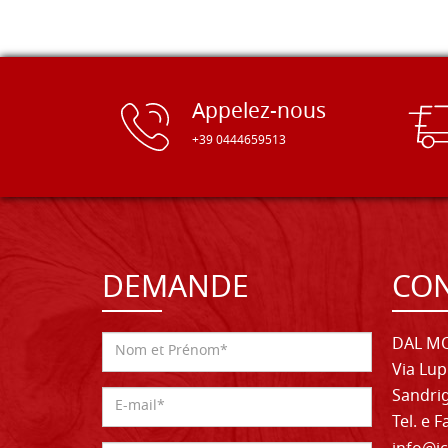
Appelez-nous
+39 0444659513
DEMANDE
CON
DAL MO
Via Lup
Sandrig
Tel. e 