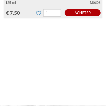
125 ml
M0606
€ 7,50
ACHETER