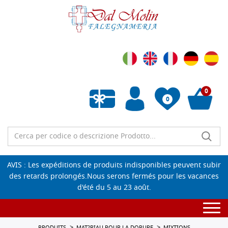
0
0
Liste de souhaits vide
AVIS : Les expéditions de produits indisponibles peuvent subir
des retards prolongés.Nous serons fermés pour les vacances
d'été du 5 au 23 août.
Togg
navi