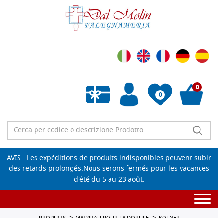
0
0
Liste de souhaits vide
AVIS : Les expéditions de produits indisponibles peuvent subir
des retards prolongés.Nous serons fermés pour les vacances
d'été du 5 au 23 août.
Togg
navi