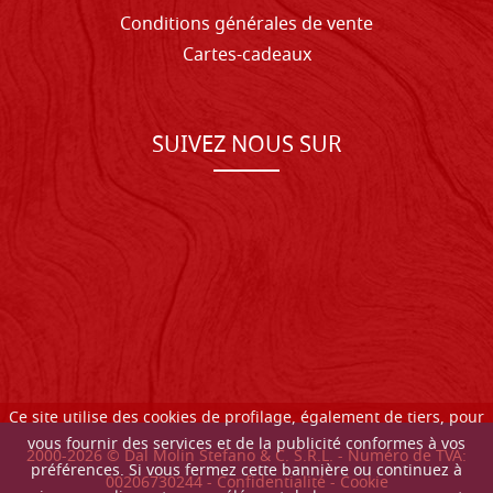
Conditions générales de vente
Cartes-cadeaux
SUIVEZ NOUS SUR
Ce site utilise des cookies de profilage, également de tiers, pour
vous fournir des services et de la publicité conformes à vos
2000-
2026
© Dal Molin Stefano & C. S.R.L. - Numéro de TVA:
préférences. Si vous fermez cette bannière ou continuez à
00206730244 -
Confidentialité
-
Cookie