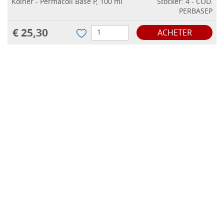
Kölner - Permacoll Base P, 100 ml
Stocker: 4 - COD.
PERBASEP
€ 25,30
ACHETER