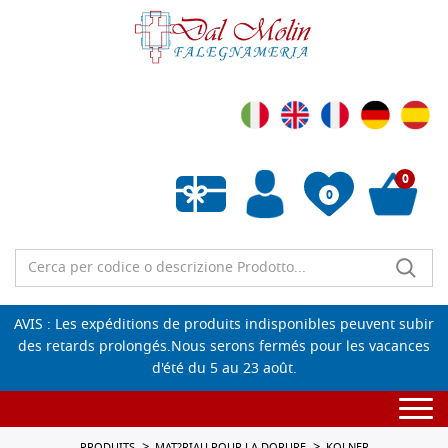
0
0
Liste de souhaits vide
AVIS : Les expéditions de produits indisponibles peuvent subir
des retards prolongés.Nous serons fermés pour les vacances
d'été du 5 au 23 août.
Togg
navi