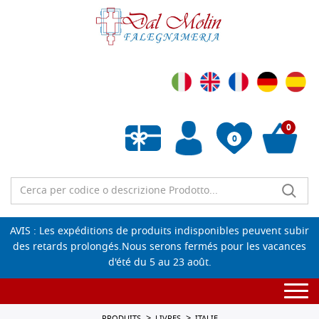
0
0
Liste de souhaits vide
AVIS : Les expéditions de produits indisponibles peuvent subir
des retards prolongés.Nous serons fermés pour les vacances
d'été du 5 au 23 août.
Togg
navi