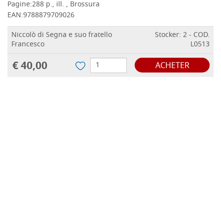
Pagine:
288 p., ill. , Brossura
EAN:
9788879709026
Niccolò di Segna e suo fratello
Stocker: 2 - COD.
Francesco
L0513
€ 40,00
ACHETER