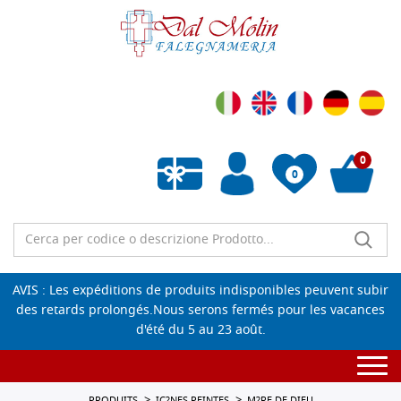
0
0
Liste de souhaits vide
AVIS : Les expéditions de produits indisponibles peuvent subir
des retards prolongés.Nous serons fermés pour les vacances
d'été du 5 au 23 août.
Togg
navi