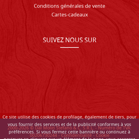
Conditions générales de vente
Cartes-cadeaux
SUIVEZ NOUS SUR
Ce site utilise des cookies de profilage, également de tiers, pour
vous fournir des services et de la publicité conformes à vos
2000-
2026
© Dal Molin Stefano & C. S.R.L. - Numéro de TVA:
préférences. Si vous fermez cette bannière ou continuez à
00206730244 -
Confidentialité
-
Cookie