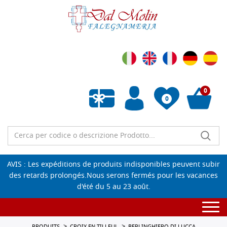
0
0
Liste de souhaits vide
AVIS : Les expéditions de produits indisponibles peuvent subir
des retards prolongés.Nous serons fermés pour les vacances
d'été du 5 au 23 août.
Togg
navi