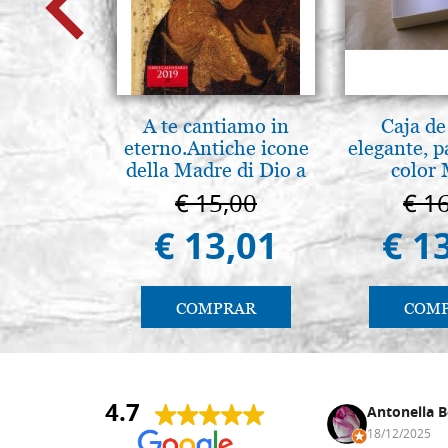
A te cantiamo in
Caja de
eterno.Antiche icone
elegante, p
della Madre di Dio a
color 
Vladimir e Suzdal
€ 15,00
€ 1
(libro-cal. 2019)
€ 13,01
€ 1
COMPRAR
COM
4.7
Anna Maria Negri
Antonella B
17/02/2025
18/12/2025