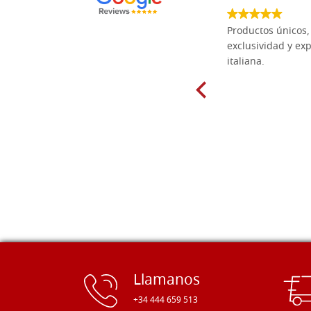
Las tablas de tilo macizo que compré
Productos únicos, 
en línea en la bien surtida carpintería
exclusividad y exp
Dal Molin para tallar tienen una
italiana.
excelente relación calidad-precio y
están disponibles en una amplia
gama de tamaños. Además, los
productos se empaquetaron
cuidadosamente y se entregaron a
tiempo. ¡Enhorabuena!
Llamanos
+34 444 659 513