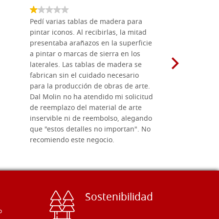
Pedí varias tablas de madera para
Vale la pe
pintar iconos. Al recibirlas, la mitad
su maravil
presentaba arañazos en la superficie
materiales
a pintar o marcas de sierra en los
madera mo
laterales. Las tablas de madera se
herramient
fabrican sin el cuidado necesario
necesario 
para la producción de obras de arte.
pirograba
Dal Molin no ha atendido mi solicitud
íconos pint
de reemplazo del material de arte
ofrecen cu
inservible ni de reembolso, alegando
personal e
que "estos detalles no importan". No
generoso c
recomiendo este negocio.
sugerencias
Sostenibilidad
o