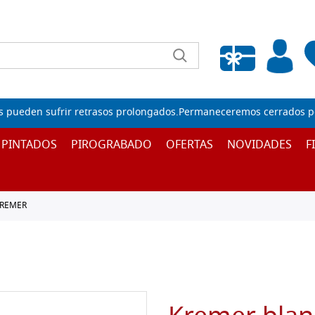
Lista de deseos vacía
s pueden sufrir retrasos prolongados.Permaneceremos cerrados por
 PINTADOS
PIROGRABADO
OFERTAS
NOVIDADES
F
KREMER