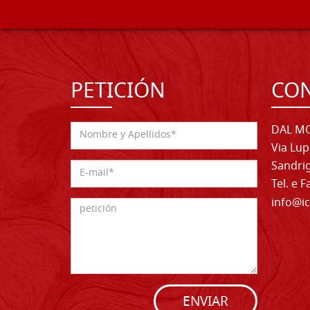
PETICIÓN
CO
DAL MO
Via Lup
Sandrig
Tel. e 
info@ic
ENVIAR