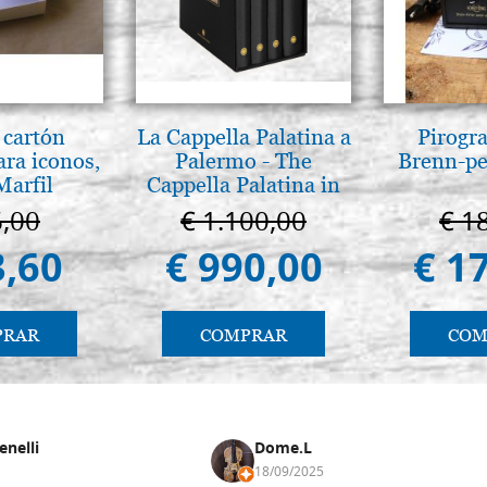
 cartón
La Cappella Palatina a
Pirogr
ara iconos,
Palermo - The
Brenn-pe
Marfil
Cappella Palatina in
Palermo
6,00
€ 1.100,00
€ 1
3,60
€ 990,00
€ 1
PRAR
COMPRAR
COM
enelli
Dome.L
18/09/2025