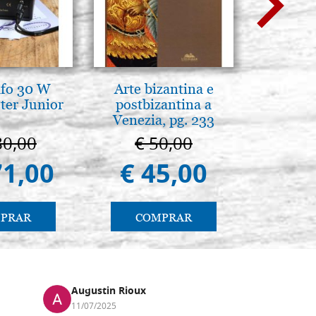
afo 30 W
Arte bizantina e
Icona,
ter Junior
postbizantina a
Disegn
Venezia, pg. 233
80,00
€ 50,00
€ 
71,00
€ 45,00
€ 
PRAR
COMPRAR
CO
Augustin Rioux
Marz
11/07/2025
01/07