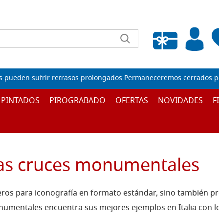
Wishlist vuota
s pueden sufrir retrasos prolongados.Permaneceremos cerrados por
 PINTADOS
PIROGRABADO
OFERTAS
NOVIDADES
F
 las cruces monumentales
eros para iconografía en formato estándar, sino también 
monumentales encuentra sus mejores ejemplos en Italia co