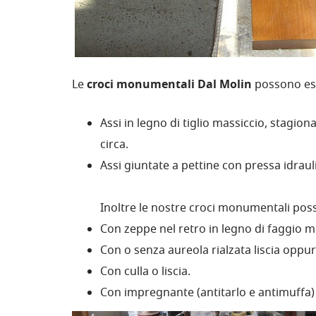
Le
croci monumentali Dal Molin
possono ess
Assi in legno di tiglio massiccio, stagion
circa.
Assi giuntate a pettine con pressa idraul
Inoltre le nostre croci monumentali pos
Con zeppe nel retro in legno di faggio ma
Con o senza aureola rialzata liscia oppu
Con culla o liscia.
Con impregnante (antitarlo e antimuffa) e