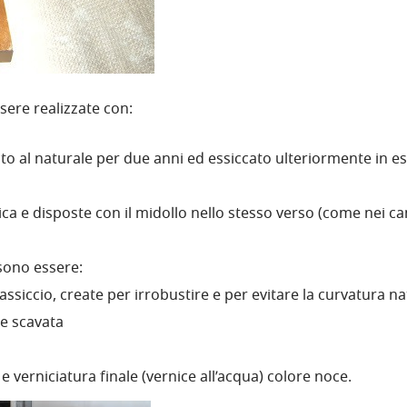
ere realizzate con:
ato al naturale per due anni ed essiccato ulteriormente in ess
ica e disposte con il midollo nello stesso verso (come nei can
sono essere:
ssiccio, create per irrobustire e per evitare la curvatura na
re scavata
 verniciatura finale (vernice all’acqua) colore noce.