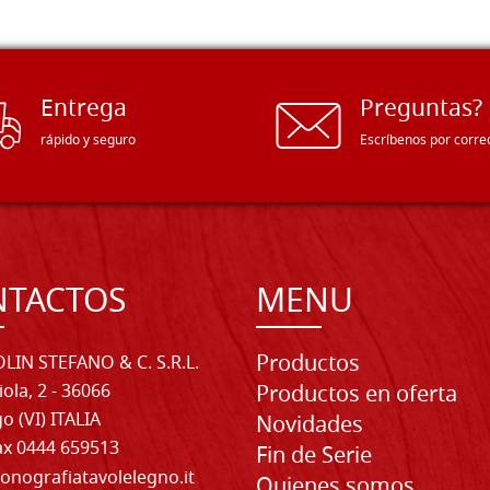
Entrega
Preguntas?
rápido y seguro
Escríbenos por corre
NTACTOS
MENU
Productos
LIN STEFANO & C. S.R.L.
iola, 2 - 36066
Productos en oferta
o (VI) ITALIA
Novidades
Fax 0444 659513
Fin de Serie
onografiatavolelegno.it
Quienes somos