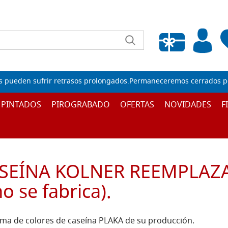
Wishlist vuota
s pueden sufrir retrasos prolongados.Permaneceremos cerrados por
 PINTADOS
PIROGRABADO
OFERTAS
NOVIDADES
F
ASEÍNA KOLNER REEMPLAZ
 se fabrica).
ama de colores de caseína PLAKA de su producción.