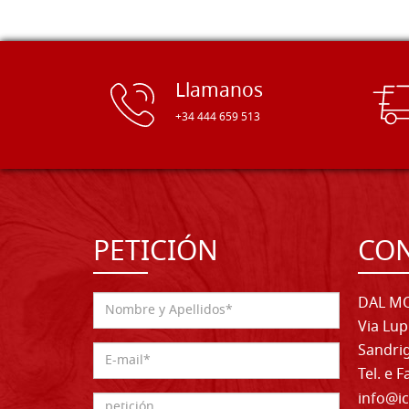
Llamanos
+34 444 659 513
PETICIÓN
CO
DAL MO
Via Lup
Sandrig
Tel. e 
info@ic