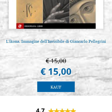
L'ikona. Immagine dell'Invisibile di Giancarlo Pellegrini
A
€ 15,00
€ 15,00
KAUF
4.7