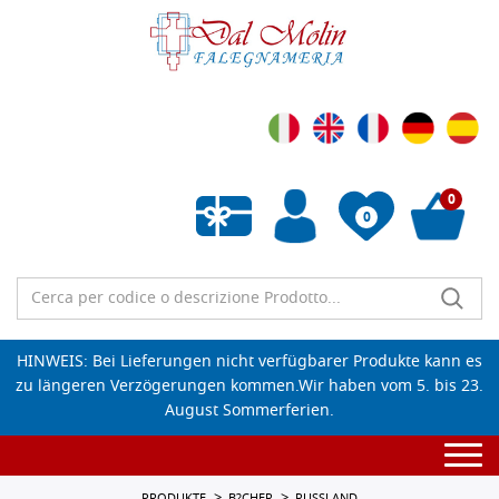
0
0
Wunschliste leeren
HINWEIS: Bei Lieferungen nicht verfügbarer Produkte kann es
zu längeren Verzögerungen kommen.Wir haben vom 5. bis 23.
August Sommerferien.
Togg
navi