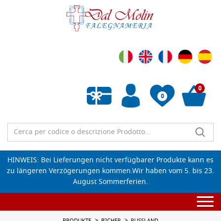
0
0
Wunschliste leeren
HINWEIS: Bei Lieferungen nicht verfügbarer Produkte kann es
zu längeren Verzögerungen kommen.Wir haben vom 5. bis 23.
August Sommerferien.
Togg
navi