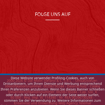
FOLGE UNS AUF
Diese Website verwendet Profiling-Cookies, auch von
2000-
2026
© Dal Molin Stefano & C. S.R.L. - Umsatzsteuer-
Drittanbietern, um Ihnen Dienste und Werbung entsprechend
Identifikationsnummer: 00206730244 -
Datenschutz
-
Cookie
Ihren Präferenzen anzubieten. Wenn Sie dieses Banner schließen
Steueridentifikationsnummer: 00206730244 - Cap. Soc. €
oder durch Klicken auf ein Element der Seite weiter surfen,
60.000 - Reg. imp. VI: 114340 - Nr. REA 00206730244 -
stimmen Sie der Verwendung zu. Weitere Informationen zum
Kreativitat und Entwicklung Web Agency Telemar