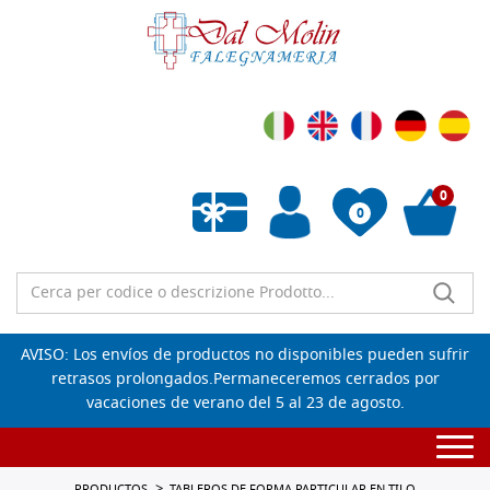
0
0
Lista de deseos vacía
AVISO: Los envíos de productos no disponibles pueden sufrir
retrasos prolongados.Permaneceremos cerrados por
vacaciones de verano del 5 al 23 de agosto.
Togg
navi