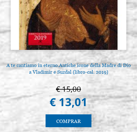
(plana), yesada
€ 52,50
ACQUISTA
Tabla para icono modelo G3 de
Existencias: 0 - COD.
30x40, lisa (plana), yesada
30X40G3LG
€ 64,70
ACQUISTA
A te cantiamo in eterno.Antiche icone della Madre di Dio
a Vladimir e Suzdal (libro-cal. 2019)
€ 15,00
€ 13,01
COMPRAR