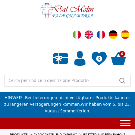
0
0
Wunschliste leeren
HINWEIS: Bei Lieferungen nicht verfügbarer Produkte kann es
zu längeren Verzögerungen kommen.Wir haben vom 5. bis 23.
August Sommerferien.
Togg
navi