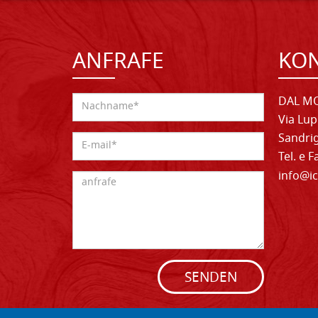
ANFRAFE
KO
DAL MO
Via Lup
Sandrig
Tel. e 
info@ic
SENDEN