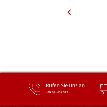
Molin zum Schnitzen bestellt habe,
sind preiswert und in vielen Größen
erhältlich. Die Produkte waren zudem
sorgfältig verpackt und wurden
pünktlich geliefert. Herzlichen
Glückwunsch!
Rufen Sie uns an
+49 444 659 513