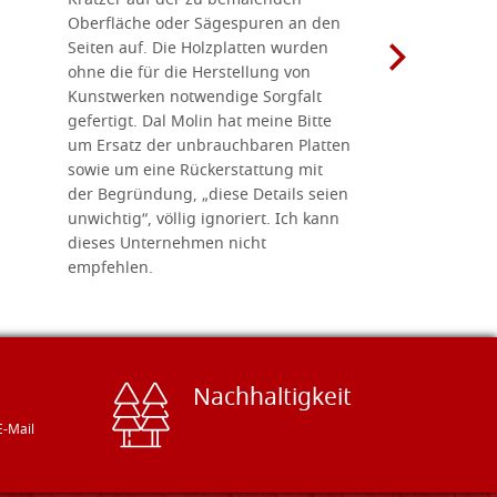
Kratzer auf der zu bemalenden
Besuch we
Oberfläche oder Sägespuren an den
Holzplatte
Seiten auf. Die Holzplatten wurden
Werkzeugen
ohne die für die Herstellung von
man alles,
Kunstwerken notwendige Sorgfalt
Ikonenher
gefertigt. Dal Molin hat meine Bitte
benötigt.
um Ersatz der unbrauchbaren Platten
bemalten 
sowie um eine Rückerstattung mit
das Unter
der Begründung, „diese Details seien
diesem The
unwichtig“, völlig ignoriert. Ich kann
sind freun
dieses Unternehmen nicht
geben gern
empfehlen.
Besuch loh
Nachhaltigkeit
E-Mail