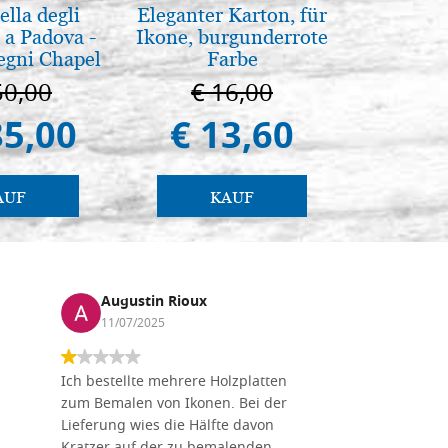
lla degli
Eleganter Karton, für
Brenn-p
 a Padova -
Ikone, burgunderrote
Ele
egni Chapel
Farbe
Padua
50,00
€ 16,00
€ 1
85,00
€ 13,60
€ 1
AUF
KAUF
Augustin Rioux
Marz
11/07/2025
01/07
Ich bestellte mehrere Holzplatten
Dieses Un
zum Bemalen von Ikonen. Bei der
seiner wun
Lieferung wies die Hälfte davon
Auswahl a