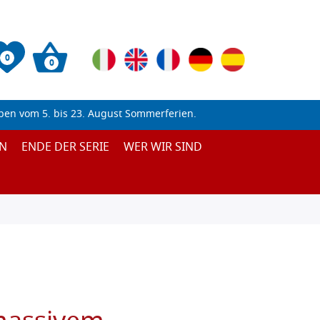
0
0
ben vom 5. bis 23. August Sommerferien.
N
ENDE DER SERIE
WER WIR SIND