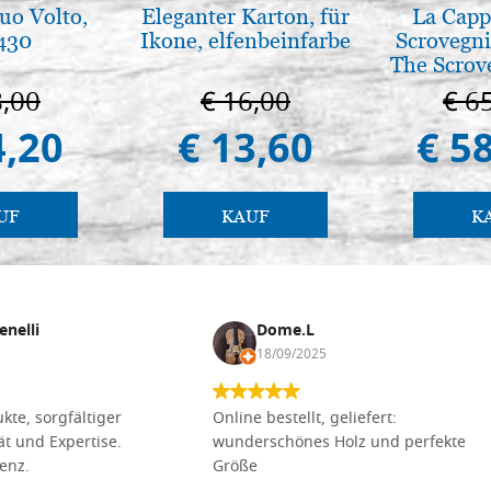
tuo Volto,
Eleganter Karton, für
La Cappe
 430
Ikone, elfenbeinfarbe
Scrovegni
The Scrov
in 
8,00
€ 16,00
€ 6
4,20
€ 13,60
€ 5
UF
KAUF
K
enelli
Dome.L
18/09/2025
kte, sorgfältiger
Online bestellt, geliefert:
tät und Expertise.
wunderschönes Holz und perfekte
lenz.
Größe