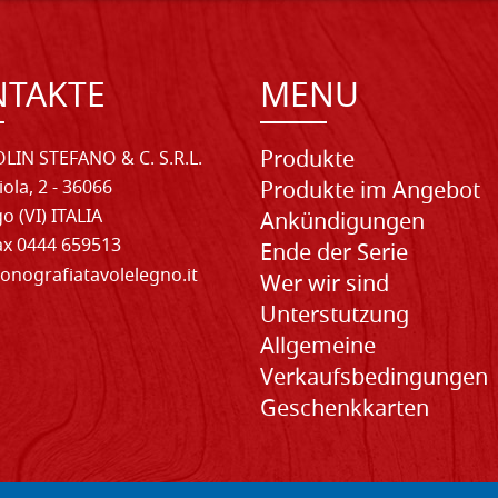
NTAKTE
MENU
Produkte
LIN STEFANO & C. S.R.L.
iola, 2 - 36066
Produkte im Angebot
o (VI) ITALIA
Ankündigungen
Fax 0444 659513
Ende der Serie
onografiatavolelegno.it
Wer wir sind
Unterstutzung
Allgemeine
Verkaufsbedingungen
Geschenkkarten