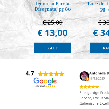
Icona, la Parola
Luce del 
Disegnata, pg 80
pg.
€ 25,00
€ 3
€ 13,00
€ 3
KAUF
KA
4.7
Anna Maria Negri
Antonella B
17/02/2025
18/12/2025
Die Massivholzbretter aus
Einzigartige Produ
Lindenholz, die ich online im gut
Service, Exklusivi
sortierten Tischlereigeschäft Dal
Italienische Exzel