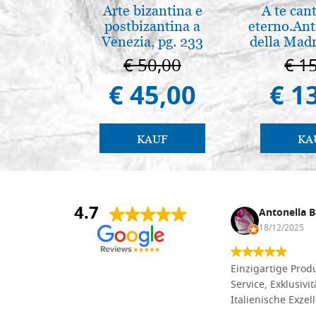
Arte bizantina e
A te can
postbizantina a
eterno.Ant
Venezia, pg. 233
della Madr
Vladimir
€ 50,00
€ 1
(libro-c
€ 45,00
€ 1
KAUF
KA
4.7
Anna Maria Negri
Antonella B
17/02/2025
18/12/2025
Die Massivholzbretter aus
Einzigartige Produ
Lindenholz, die ich online im gut
Service, Exklusivi
sortierten Tischlereigeschäft Dal
Italienische Exzel