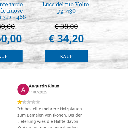
nte tardo
Luce del tuo Volto,
La Capp
 le nuove
pg. 430
Scrovegn
 312 - 468
The Scro
in
80,00
€ 38,00
€ 6
60,00
€ 34,20
€ 5
AUF
KAUF
Augustin Rioux
Marz
11/07/2025
01/07
Ich bestellte mehrere Holzplatten
Dieses Un
zum Bemalen von Ikonen. Bei der
seiner wun
Lieferung wies die Hälfte davon
Auswahl a