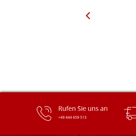
Molin zum Schnitzen bestellt habe,
sind preiswert und in vielen Größen
erhältlich. Die Produkte waren zudem
sorgfältig verpackt und wurden
pünktlich geliefert. Herzlichen
Glückwunsch!
Rufen Sie uns an
+49 444 659 513