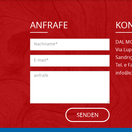
ANFRAFE
KO
DAL MO
Via Lup
Sandrig
Tel. e 
info@ic
SENDEN