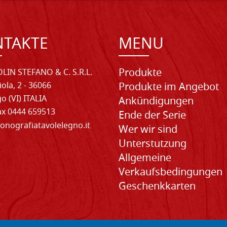
NTAKTE
MENU
Produkte
LIN STEFANO & C. S.R.L.
iola, 2 - 36066
Produkte im Angebot
o (VI) ITALIA
Ankündigungen
Fax 0444 659513
Ende der Serie
onografiatavolelegno.it
Wer wir sind
Unterstutzung
Allgemeine
Verkaufsbedingungen
Geschenkkarten