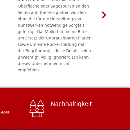
Kratzer auf der zu bemalenden
Besuch we
Oberfläche oder Sägespuren an den
Holzplatte
Seiten auf. Die Holzplatten wurden
Werkzeugen
ohne die für die Herstellung von
man alles,
Kunstwerken notwendige Sorgfalt
Ikonenher
gefertigt. Dal Molin hat meine Bitte
benötigt.
um Ersatz der unbrauchbaren Platten
bemalten 
sowie um eine Rückerstattung mit
das Unter
der Begründung, „diese Details seien
diesem The
unwichtig“, völlig ignoriert. Ich kann
sind freun
dieses Unternehmen nicht
geben gern
empfehlen.
Besuch loh
Nachhaltigkeit
E-Mail