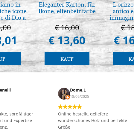
tiamo in
Eleganter Karton, für
L'orizzo
iche icone
Ikone, elfenbeinfarbe
antico e
e di Dio a
immagini
 e Suzdal
5,00
€ 16,00
€ 1
al. 2019)
3,01
€ 13,60
€ 1
UF
KAUF
K
enelli
Dome.L
18/09/2025
kte, sorgfältiger
Online bestellt, geliefert:
tät und Expertise.
wunderschönes Holz und perfekte
lenz.
Größe