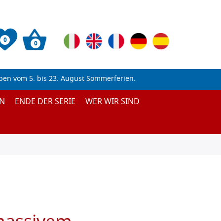
0
0
ben vom 5. bis 23. August Sommerferien.
N
ENDE DER SERIE
WER WIR SIND