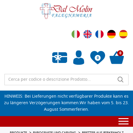
0
0
Wunschliste leeren
HINWEIS: Bei Lieferungen nicht verfügbarer Produkte kann es
zu längeren Verzögerungen kommen.Wir haben vom 5. bis 23.
August Sommerferien.
Togg
navi