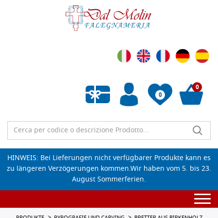
0
0
Wunschliste leeren
HINWEIS: Bei Lieferungen nicht verfügbarer Produkte kann es
zu längeren Verzögerungen kommen.Wir haben vom 5. bis 23.
August Sommerferien.
Togg
navi