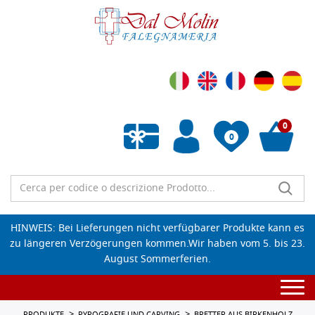
0
0
Wunschliste leeren
HINWEIS: Bei Lieferungen nicht verfügbarer Produkte kann es
zu längeren Verzögerungen kommen.Wir haben vom 5. bis 23.
August Sommerferien.
Togg
navi