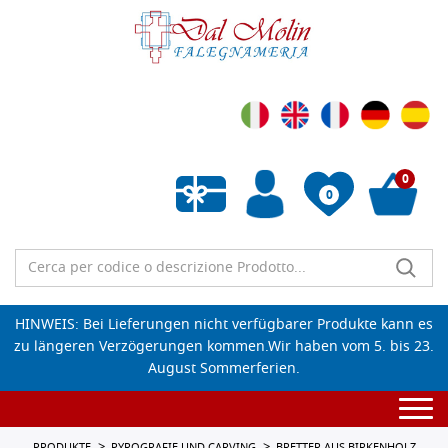
0
0
Wunschliste leeren
HINWEIS: Bei Lieferungen nicht verfügbarer Produkte kann es
zu längeren Verzögerungen kommen.Wir haben vom 5. bis 23.
August Sommerferien.
Togg
navi