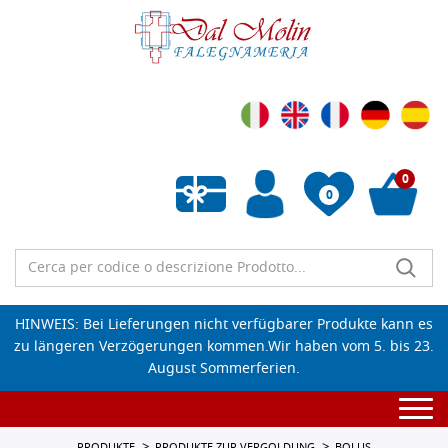
0
0
Wunschliste leeren
HINWEIS: Bei Lieferungen nicht verfügbarer Produkte kann es
zu längeren Verzögerungen kommen.Wir haben vom 5. bis 23.
August Sommerferien.
Togg
navi