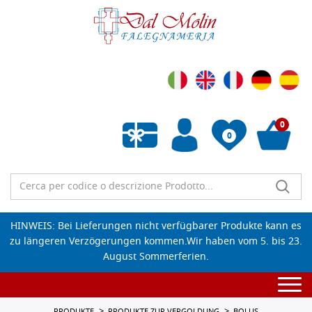
0
0
Wunschliste leeren
HINWEIS: Bei Lieferungen nicht verfügbarer Produkte kann es
zu längeren Verzögerungen kommen.Wir haben vom 5. bis 23.
August Sommerferien.
Togg
navi