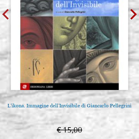
L'ikona. Immagine dell'Invisibile di Giancarlo Pellegrini
L
€ 15,00