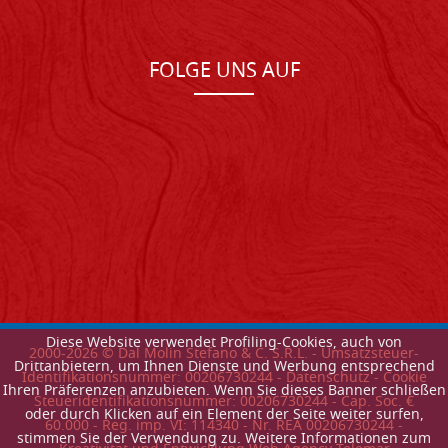
FOLGE UNS AUF
Diese Website verwendet Profiling-Cookies, auch von
2000-
2026
© Dal Molin Stefano & C. S.R.L. - Umsatzsteuer-
Drittanbietern, um Ihnen Dienste und Werbung entsprechend
Identifikationsnummer: 00206730244 -
Datenschutz
-
Cookie
Ihren Präferenzen anzubieten. Wenn Sie dieses Banner schließen
Steueridentifikationsnummer: 00206730244 - Cap. Soc. €
oder durch Klicken auf ein Element der Seite weiter surfen,
60.000 - Reg. imp. VI: 114340 - Nr. REA 00206730244 -
stimmen Sie der Verwendung zu. Weitere Informationen zum