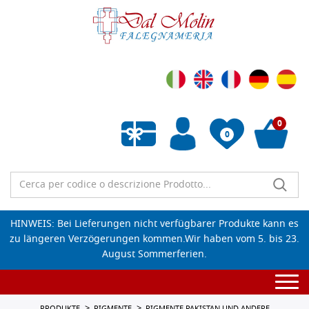
0
0
Wunschliste leeren
HINWEIS: Bei Lieferungen nicht verfügbarer Produkte kann es
zu längeren Verzögerungen kommen.Wir haben vom 5. bis 23.
August Sommerferien.
Togg
navi