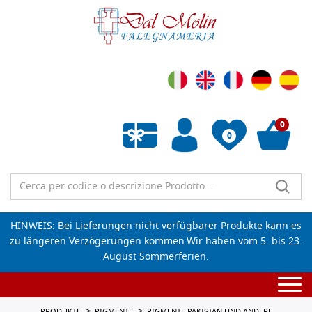
0
0
Wunschliste leeren
HINWEIS: Bei Lieferungen nicht verfügbarer Produkte kann es
zu längeren Verzögerungen kommen.Wir haben vom 5. bis 23.
August Sommerferien.
Togg
navi