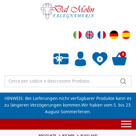
0
0
Wunschliste leeren
HINWEIS: Bei Lieferungen nicht verfügbarer Produkte kann es
zu längeren Verzögerungen kommen.Wir haben vom 5. bis 23.
August Sommerferien.
Togg
navi