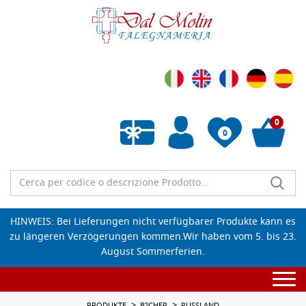
0
0
Wunschliste leeren
HINWEIS: Bei Lieferungen nicht verfügbarer Produkte kann es
zu längeren Verzögerungen kommen.Wir haben vom 5. bis 23.
August Sommerferien.
Togg
navi