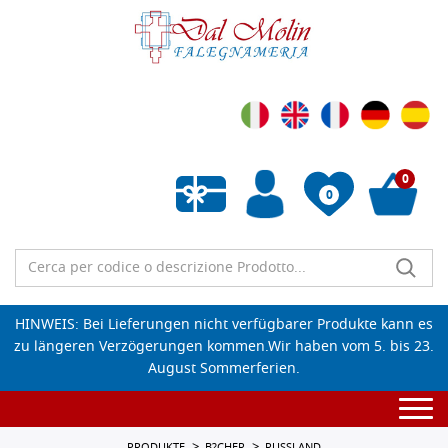
0
0
Wunschliste leeren
HINWEIS: Bei Lieferungen nicht verfügbarer Produkte kann es
zu längeren Verzögerungen kommen.Wir haben vom 5. bis 23.
August Sommerferien.
Togg
navi