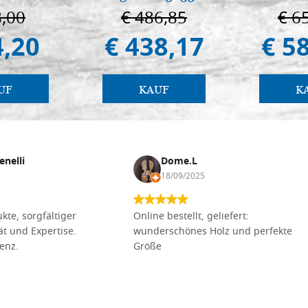
in 
8,00
€ 486,85
€ 6
4,20
€ 438,17
€ 5
UF
KAUF
K
enelli
Dome.L
18/09/2025
kte, sorgfältiger
Online bestellt, geliefert:
tät und Expertise.
wunderschönes Holz und perfekte
lenz.
Größe