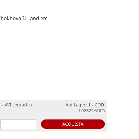
Zhokhova I.L. and etc.
 - XVI centuries.
Auf Lager: 1 - COD.
L02622YARO
ACQUISTA