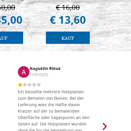
Padua
50,00
€ 16,00
€ 
85,00
€ 13,60
€ 
AUF
KAUF
Augustin Rioux
Marz
11/07/2025
01/07
Ich bestellte mehrere Holzplatten
Dieses Un
zum Bemalen von Ikonen. Bei der
seiner wun
Lieferung wies die Hälfte davon
Auswahl a
Kratzer auf der zu bemalenden
Besuch we
Oberfläche oder Sägespuren an den
Holzplatte
Seiten auf. Die Holzplatten wurden
Werkzeugen
ohne die für die Herstellung von
man alles,