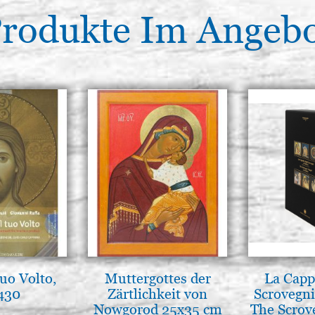
rodukte Im Angeb
tuo Volto,
Muttergottes der
La Cappe
 430
Zärtlichkeit von
Scrovegni
Nowgorod 25x35 cm
The Scrov