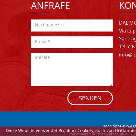
ANFRAFE
KO
DAL MO
Via Lup
Sandrig
Tel. e 
info@ic
SENDEN
2000-
2026
© Dal Mo
Diese Website verwendet Profiling-Cookies, auch von Drittanb
Steueridentifikationsnummer: 002067302