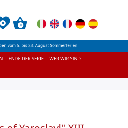
0
0
ben vom 5. bis 23. August Sommerferien.
N
ENDE DER SERIE
WER WIR SIND