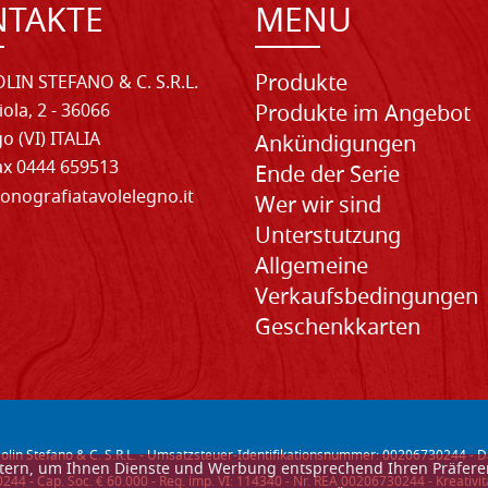
NTAKTE
MENU
Produkte
LIN STEFANO & C. S.R.L.
iola, 2 - 36066
Produkte im Angebot
o (VI) ITALIA
Ankündigungen
Fax 0444 659513
Ende der Serie
onografiatavolelegno.it
Wer wir sind
Unterstutzung
Allgemeine
Verkaufsbedingungen
Geschenkkarten
lin Stefano & C. S.R.L. - Umsatzsteuer-Identifikationsnummer: 00206730244 -
D
ietern, um Ihnen Dienste und Werbung entsprechend Ihren Präfer
44 - Cap. Soc. € 60.000 - Reg. imp. VI: 114340 - Nr. REA 00206730244 - Kreativ