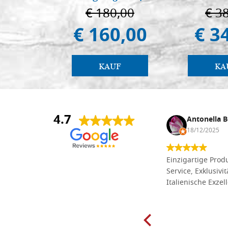
€ 180,00
€ 3
€ 160,00
€ 3
KAUF
KA
4.7
Anna Maria Negri
Antonella B
17/02/2025
18/12/2025
Die Massivholzbretter aus
Einzigartige Produ
Lindenholz, die ich online im gut
Service, Exklusivi
sortierten Tischlereigeschäft Dal
Italienische Exzel
Molin zum Schnitzen bestellt habe,
sind preiswert und in vielen Größen
erhältlich. Die Produkte waren zudem
sorgfältig verpackt und wurden