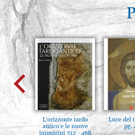
P
L'orizzonte tardo
Luce del 
antico e le nuove
pg.
immagini 312 - 468