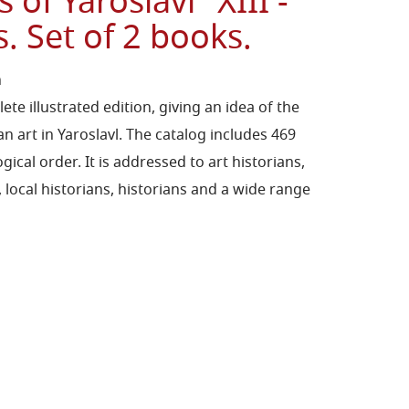
of Yaroslavl" XIII -
s. Set of 2 books.
h
ete illustrated edition, giving an idea of the
an art in Yaroslavl. The catalog includes 469
ical order. It is addressed to art historians,
 local historians, historians and a wide range