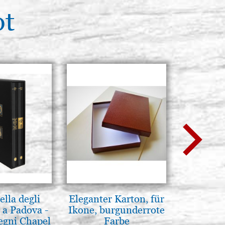
ot
lla degli
Eleganter Karton, für
L'ikona
 a Padova -
Ikone, burgunderrote
dell'In
egni Chapel
Farbe
Giancarl