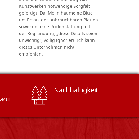
Kunstwerken notwendige Sorgfalt
Ikonenher
gefertigt. Dal Molin hat meine Bitte
benötigt.
um Ersatz der unbrauchbaren Platten
bemalten 
sowie um eine Rückerstattung mit
das Unter
der Begründung, „diese Details seien
diesem The
unwichtig“, völlig ignoriert. Ich kann
sind freun
dieses Unternehmen nicht
geben gern
empfehlen.
Besuch loh
Nachhaltigkeit
E-Mail