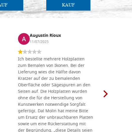
AUF
KAUF
Augustin Rioux
Marz
11/07/2025
01/07
Ich bestellte mehrere Holzplatten
Dieses Un
zum Bemalen von Ikonen. Bei der
seiner wun
Lieferung wies die Hälfte davon
Auswahl a
Kratzer auf der zu bemalenden
Besuch we
Oberfläche oder Sägespuren an den
Holzplatte
Seiten auf. Die Holzplatten wurden
Werkzeugen
ohne die für die Herstellung von
man alles,
Kunstwerken notwendige Sorgfalt
Ikonenher
gefertigt. Dal Molin hat meine Bitte
benötigt.
um Ersatz der unbrauchbaren Platten
bemalten 
sowie um eine Rückerstattung mit
das Unter
der Begründung, „diese Details seien
diesem The