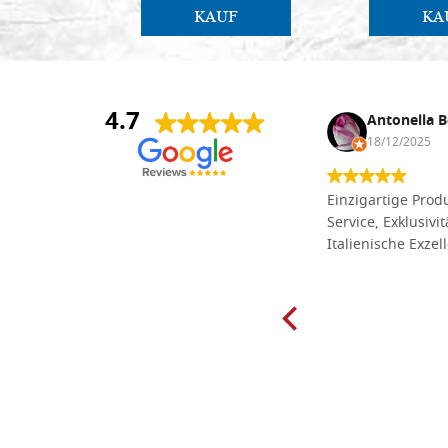
KAUF
KA
4.7
Anna Maria Negri
Antonella B
17/02/2025
18/12/2025
Die Massivholzbretter aus
Einzigartige Produ
Lindenholz, die ich online im gut
Service, Exklusivi
sortierten Tischlereigeschäft Dal
Italienische Exzel
Molin zum Schnitzen bestellt habe,
sind preiswert und in vielen Größen
erhältlich. Die Produkte waren zudem
sorgfältig verpackt und wurden
pünktlich geliefert. Herzlichen
Glückwunsch!