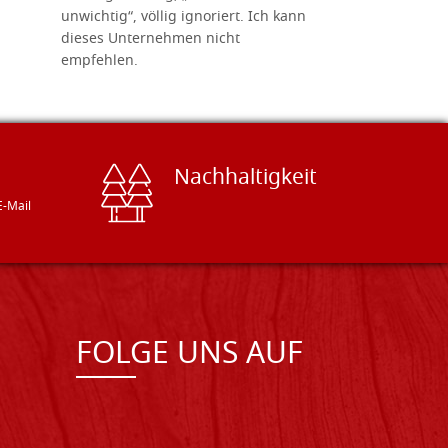
unwichtig“, völlig ignoriert. Ich kann
sind freun
dieses Unternehmen nicht
geben gern
empfehlen.
Besuch loh
Nachhaltigkeit
E-Mail
FOLGE UNS AUF