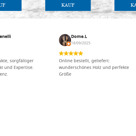
UF
KAUF
K
enelli
Dome.L
18/09/2025
kte, sorgfältiger
Online bestellt, geliefert:
tät und Expertise.
wunderschönes Holz und perfekte
lenz.
Größe