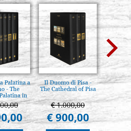
a Palatina a
Il Duomo di Pisa -
L'ikona
o - The
The Cathedral of Pisa
dell'In
Palatina in
Giancarl
ermo
100,00
€ 1.000,00
€ 
90,00
€ 900,00
€ 