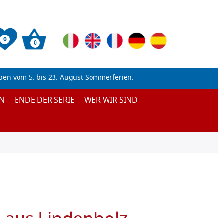
0
0
ben vom 5. bis 23. August Sommerferien.
N
ENDE DER SERIE
WER WIR SIND