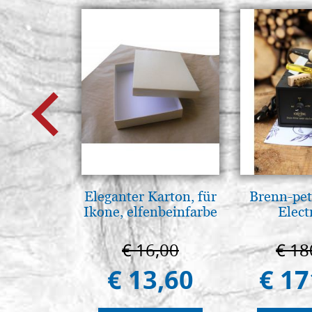
Eleganter Karton, für
Brenn-pet
Ikone, elfenbeinfarbe
Elect
€ 16,00
€ 18
€ 13,60
€ 17