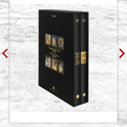
€ 135,70
ACQUISTA
Ikonen tafel, aus Lindenholz,
Auf Lager: 0 - COD.
TRIPTYCHON modell L1, Größe
G32X53L1
32x53 cm, geschnitzter brett, roh
€ 152,90
ACQUISTA