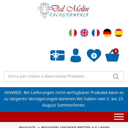
0
0
Wunschliste leeren
HINWEIS: Bei Lieferungen nicht verfügbarer Produkte kann es
zu längeren Verzögerungen kommen.Wir haben vom 5. bis 23.
August Sommerferien.
Togg
navi