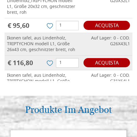
Lindenholz,TRIPTYCHON modell
G20X32L1
L1, Größe 20x32 cm, geschnitzter
brett, roh
€ 95,60
ACQUISTA
Ikonen tafel, aus Lindenholz,
Auf Lager: 0 - COD.
TRIPTYCHON modell L1, Größe
G26X43L1
26x43 cm, geschnitzter brett, roh
€ 116,80
ACQUISTA
Ikonen tafel, aus Lindenholz,
Auf Lager: 0 - COD.
TRIPTYCHON modell L1, Größe
G31X64L1
31x64 cm, geschnitzter brett, roh
€ 179,40
ACQUISTA
Produkte Im Angebot
Ikonen tafel, aus Lindenholz,
Auf Lager: 0 - COD.
TRIPTYCHON modell L1, Größe
G32X40L1
32x40 cm, geschnitzter brett, roh