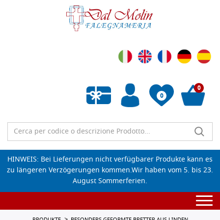
0
0
Wunschliste leeren
HINWEIS: Bei Lieferungen nicht verfügbarer Produkte kann es
zu längeren Verzögerungen kommen.Wir haben vom 5. bis 23.
August Sommerferien.
Togg
navi