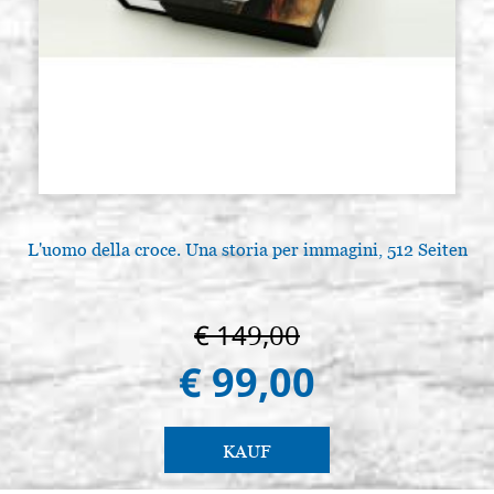
Ikonen tafel, aus Lindenholz,
Auf Lager: 0 - COD.
DIPTYCH, modell L3, Größe 30x40
G30X40L3
cm, geschnitzter brett, roh
€ 82,80
ACQUISTA
L'uomo della croce. Una storia per immagini, 512 Seiten
€ 149,00
€ 99,00
KAUF