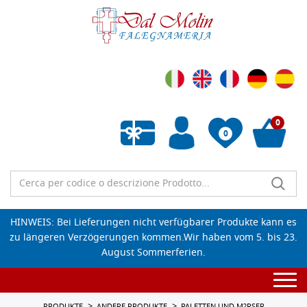
0
0
Wunschliste leeren
HINWEIS: Bei Lieferungen nicht verfügbarer Produkte kann es
zu längeren Verzögerungen kommen.Wir haben vom 5. bis 23.
August Sommerferien.
Togg
navi