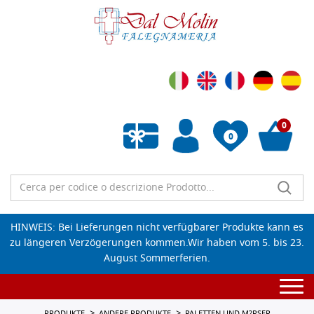
0
0
Wunschliste leeren
HINWEIS: Bei Lieferungen nicht verfügbarer Produkte kann es
zu längeren Verzögerungen kommen.Wir haben vom 5. bis 23.
August Sommerferien.
Togg
navi