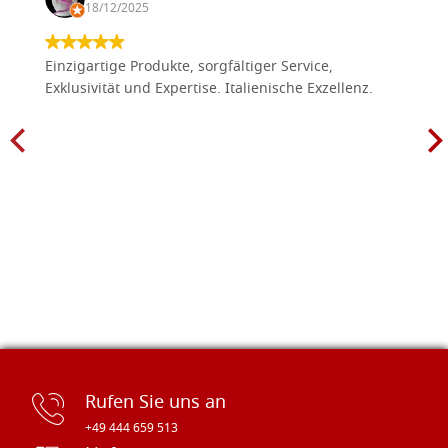
glatt, roh
G25X50L
18/12/2025
€ 17,80
ACQUISTA
Einzigartige Produkte, sorgfältiger Service,
Ikonen tafel, aus Lindenholz 30x30
Auf Lager: 1 - COD.
Exklusivität und Expertise. Italienische Exzellenz.
glatt, roh
G30X30
€ 10,90
ACQUISTA
Ikonen tafel, aus Lindenholz 30x35
Auf Lager: 0 - COD.
glatt, roh
G30X35
€ 15,10
ACQUISTA
Ikonen tafel, aus Lindenholz 30x40
Auf Lager: 0 - COD.
glatt, roh
G30X40
€ 16,50
ACQUISTA
Rufen Sie uns an
+49 444 659 513