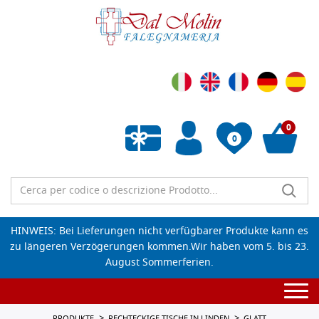
0
0
Wunschliste leeren
HINWEIS: Bei Lieferungen nicht verfügbarer Produkte kann es
zu längeren Verzögerungen kommen.Wir haben vom 5. bis 23.
August Sommerferien.
Togg
navi