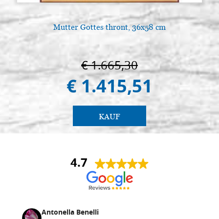
Ikonen tafel, aus Lindenholz 24x32
Auf Lager: 0 - COD.
glatt, roh
G24X32
Mutter Gottes thront, 36x58 cm
€ 9,00
ACQUISTA
Ikonen tafel, aus Lindenholz 25x25
Auf Lager: 0 - COD.
€ 1.665,30
glatt, roh
G25X25
€ 1.415,51
€ 7,60
ACQUISTA
Ikonen tafel, aus Lindenholz 25x30
Auf Lager: 4 - COD.
KAUF
glatt, roh
G25X30
€ 9,00
ACQUISTA
4.7
Ikonen tafel, aus Lindenholz 25x35
Auf Lager: 0 - COD.
glatt, roh
G25X35
€ 10,90
ACQUISTA
Ikonen tafel, aus Lindenholz 25x50
Auf Lager: 0 - COD.
Antonella Benelli