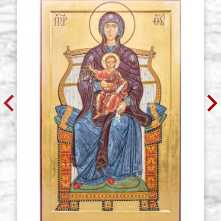
€ 7,60
ACQUISTA
Ikonen tafel, aus Lindenholz 20x20
Auf Lager: 0 - COD.
glatt, roh
G20X20
€ 6,20
ACQUISTA
Ikonen tafel, aus Lindenholz 20x25
Auf Lager: 0 - COD.
glatt, roh
G20X25
€ 6,80
ACQUISTA
Ikonen tafel, aus Lindenholz 20x30
Auf Lager: 0 - COD.
glatt, roh
G20X30
€ 7,60
ACQUISTA
Ikonen tafel, aus Lindenholz 21x28
Auf Lager: 0 - COD.
glatt, roh
G21X28
€ 7,60
ACQUISTA