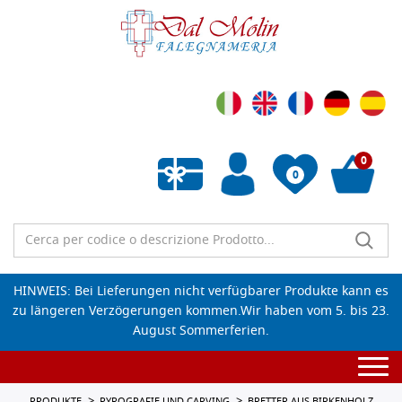
0
0
Wunschliste leeren
HINWEIS: Bei Lieferungen nicht verfügbarer Produkte kann es
zu längeren Verzögerungen kommen.Wir haben vom 5. bis 23.
August Sommerferien.
Togg
navi