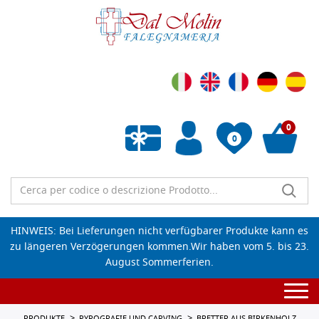
0
0
Wunschliste leeren
HINWEIS: Bei Lieferungen nicht verfügbarer Produkte kann es
zu längeren Verzögerungen kommen.Wir haben vom 5. bis 23.
August Sommerferien.
Togg
navi