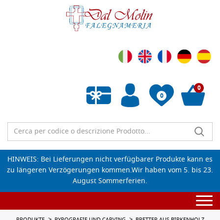
0
0
Wunschliste leeren
HINWEIS: Bei Lieferungen nicht verfügbarer Produkte kann es
zu längeren Verzögerungen kommen.Wir haben vom 5. bis 23.
August Sommerferien.
Togg
navi