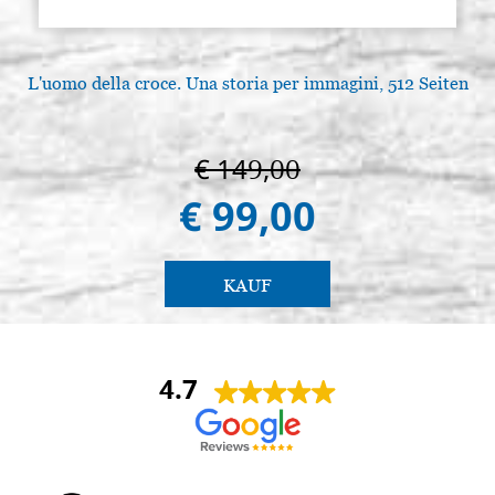
L'uomo della croce. Una storia per immagini, 512 Seiten
L
€ 149,00
€ 99,00
KAUF
4.7