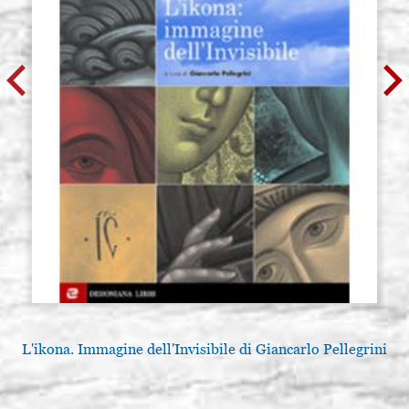
L'ikona. Immagine dell'Invisibile di Giancarlo Pellegrini
A