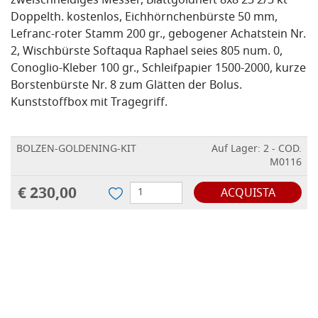
zweischneidiges Messer, Blattgoldheft 8x8 23 2/3 kt
Doppelth. kostenlos, Eichhörnchenbürste 50 mm,
Lefranc-roter Stamm 200 gr., gebogener Achatstein Nr.
2, Wischbürste Softaqua Raphael seies 805 num. 0,
Conoglio-Kleber 100 gr., Schleifpapier 1500-2000, kurze
Borstenbürste Nr. 8 zum Glätten der Bolus.
Kunststoffbox mit Tragegriff.
BOLZEN-GOLDENING-KIT
Auf Lager: 2 - COD.
M0116
€ 230,00
ACQUISTA