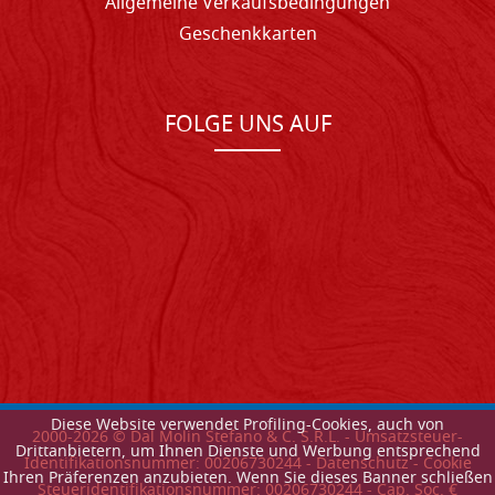
Allgemeine Verkaufsbedingungen
Geschenkkarten
FOLGE UNS AUF
Diese Website verwendet Profiling-Cookies, auch von
2000-
2026
© Dal Molin Stefano & C. S.R.L. - Umsatzsteuer-
Drittanbietern, um Ihnen Dienste und Werbung entsprechend
Identifikationsnummer: 00206730244 -
Datenschutz
-
Cookie
Ihren Präferenzen anzubieten. Wenn Sie dieses Banner schließen
Steueridentifikationsnummer: 00206730244 - Cap. Soc. €