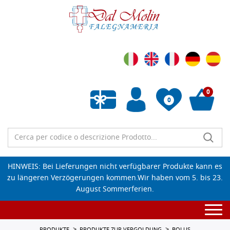
0
0
Wunschliste leeren
HINWEIS: Bei Lieferungen nicht verfügbarer Produkte kann es
zu längeren Verzögerungen kommen.Wir haben vom 5. bis 23.
August Sommerferien.
Togg
navi