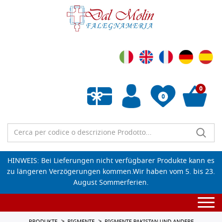
0
0
Wunschliste leeren
HINWEIS: Bei Lieferungen nicht verfügbarer Produkte kann es
zu längeren Verzögerungen kommen.Wir haben vom 5. bis 23.
August Sommerferien.
Togg
navi