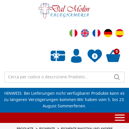
0
0
Wunschliste leeren
HINWEIS: Bei Lieferungen nicht verfügbarer Produkte kann es
zu längeren Verzögerungen kommen.Wir haben vom 5. bis 23.
August Sommerferien.
Togg
navi