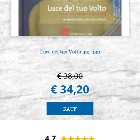
Luce del tuo Volto, pg. 430
A
€ 38,00
€ 34,20
KAUF
4.7