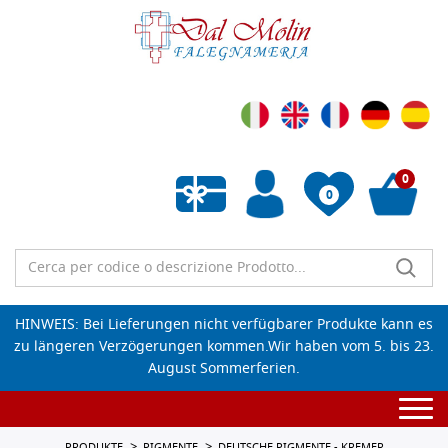
0
0
Wunschliste leeren
HINWEIS: Bei Lieferungen nicht verfügbarer Produkte kann es
zu längeren Verzögerungen kommen.Wir haben vom 5. bis 23.
August Sommerferien.
Togg
navi