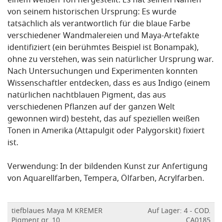
einem weißen Ton hergestellt. Es hat seinen Namen
von seinem historischen Ursprung: Es wurde
tatsächlich als verantwortlich für die blaue Farbe
verschiedener Wandmalereien und Maya-Artefakte
identifiziert (ein berühmtes Beispiel ist Bonampak),
ohne zu verstehen, was sein natürlicher Ursprung war.
Nach Untersuchungen und Experimenten konnten
Wissenschaftler entdecken, dass es aus Indigo (einem
natürlichen nachtblauen Pigment, das aus
verschiedenen Pflanzen auf der ganzen Welt
gewonnen wird) besteht, das auf speziellen weißen
Tonen in Amerika (Attapulgit oder Palygorskit) fixiert
ist.
Verwendung: In der bildenden Kunst zur Anfertigung
von Aquarellfarben, Tempera, Ölfarben, Acrylfarben.
tiefblaues Maya M KREMER
Auf Lager: 4 - COD.
Pigment gr. 10
CA0185