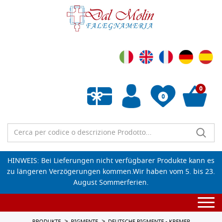
0
0
Wunschliste leeren
HINWEIS: Bei Lieferungen nicht verfügbarer Produkte kann es
zu längeren Verzögerungen kommen.Wir haben vom 5. bis 23.
August Sommerferien.
Togg
navi