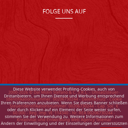
FOLGE UNS AUF
Diese Website verwendet Profiling-Cookies, auch von
2000-
2026
© Dal Molin Stefano & C. S.R.L. - Umsatzsteuer-
Drittanbietern, um Ihnen Dienste und Werbung entsprechend
Identifikationsnummer: 00206730244 -
Datenschutz
-
Cookie
Ihren Präferenzen anzubieten. Wenn Sie dieses Banner schließen
Steueridentifikationsnummer: 00206730244 - Cap. Soc. €
oder durch Klicken auf ein Element der Seite weiter surfen,
60.000 - Reg. imp. VI: 114340 - Nr. REA 00206730244 -
stimmen Sie der Verwendung zu. Weitere Informationen zum
Kreativitat und Entwicklung Web Agency Telemar
Ändern der Einwilligung und der Einstellungen der unterstützten