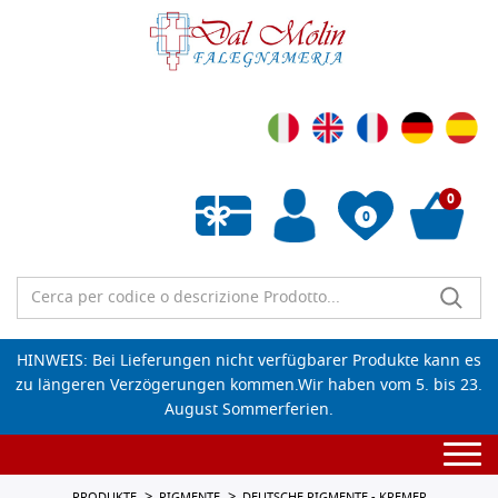
0
0
Wunschliste leeren
HINWEIS: Bei Lieferungen nicht verfügbarer Produkte kann es
zu längeren Verzögerungen kommen.Wir haben vom 5. bis 23.
August Sommerferien.
Togg
navi