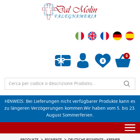
0
0
Wunschliste leeren
HINWEIS: Bei Lieferungen nicht verfügbarer Produkte kann es
zu längeren Verzögerungen kommen.Wir haben vom 5. bis 23.
August Sommerferien.
Togg
navi